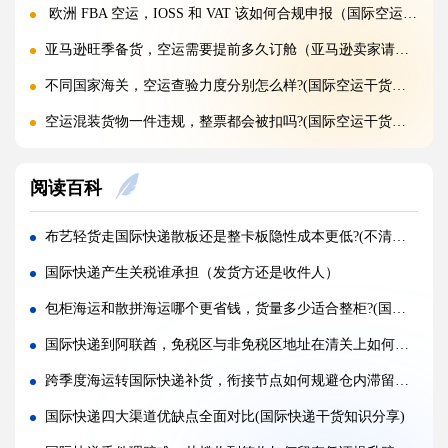
欧洲 FBA 空运，IOSS 和 VAT 该如何合规申报（国际空运干货知识分享）
亚马逊旺季备货，空运需要提前多久订舱（亚马逊卖家请注意）
不同国家海关，空运查验力度分别怎么样?(国际空运干货知识分享)
空运混装货物一件违规，整票都会被扣吗?(国际空运干货知识分享)
空运货物 AMS、ENS 预申报填错有什么后果?(国际空运干货知识分享)
阅读百科
空运品名申报错误，会面临哪些罚款与处罚?(国际空运干货知识分享)
国际空运货物被扣，最快多久可以清关放行?(国际空运干货知识分享)
布艺轻货走国际快递散板还是整卡板隐性成本更低?(不清楚的跨境电商卖家看过来)
国际空运计费重与实际重、体积重怎么换算（国际空运干货知识分享）
国际快递产生关税谁承担（发货方还是收件人）
普通货物走国际空运最低多少公斤起运（不清楚的外贸人看过来）
包柜海运和散拼海运哪个更省钱，货量多少适合整柜?(国际海运干货知识分享)
国际空运和国际快递到底有哪些核心区别（国际物流干货知识分享）
国际快递到阿联酋，免税区与非免税区地址在清关上如何区分（国际快递干货知识分享）
国际空运计费重与实际重、体积重怎么换算（国际空运干货知识分享）
跨季度海运转国际快递补货，衔接节点如何规避仓内滞留（国际物流干货知识分享）
国际空运客机和全货机分别适合运什么货物（国际空运干货知识分享）
国际快递四大渠道优缺点全面对比(国际快递干货知识分享)
如何查询国际快递实时物流轨迹?(国际快递干货知识分享)