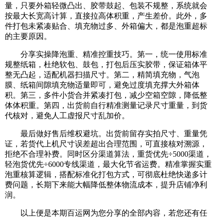
量，只要外箱轻微凸出、胶带鼓起、包装不规整，系统就会
按最大长宽高计算，直接拉高体积重，产生差价。此外，多
件打包未紧凑贴合、填充物过多、外箱偏大，都是泡重超标
的主要原因。
分享实操降泡重、精准控重技巧。第一，统一使用标准
规整纸箱，杜绝软包、鼓包，打包后压实胶带，保证箱体平
整无凸起，适配机器扫描尺寸。第二，精简填充物，气泡
膜、纸箱间隙填充物适量即可，避免过度填充撑大外箱体
积。第三，多件小货合并紧凑打包，减少空箱空隙，降低整
体体积重。第四，出货前自行精准测量记录尺寸重量，到货
代核对，避免人工虚报尺寸乱加价。
最后做好售后维权避坑。出货前留存实拍尺寸、重量凭
证，若货代上机尺寸误差超出合理范围，可直接核对溯源，
拒绝不合理补费。同时区分渠道算法，重货优先÷5000渠道，
轻泡货优先÷6000专线渠道，最大化节省运费。精准掌握实重
泡重核算逻辑，搭配标准化打包方式，可彻底杜绝快递多计
费问题，长期下来能大幅降低整体物流成本，提升店铺净利
润。
以上便是本期百运网为您分享的全部内容，若您还有任