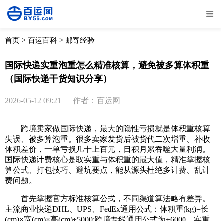
全部
物流资讯
电商资讯
物流百科
首页
>
百运百科
>
邮寄经验
外贸百科
外贸经验
邮寄经验
重要公告
国际快递实重泡重怎么精准核算，避免被多算体积重
（国际快递干货知识分享）
取消
确定
2026-05-12 09:21
作者：百运网
跨境卖家做国际快递，最大的隐性亏损就是体积重核算
失误、被多算泡重。很多卖家发货后被货代二次增重、补收
体积差价，一单亏损几十上百元，日积月累吞噬大量利润。
国际快递计费核心是取实重与体积重的最大值，精准掌握核
算公式、打包技巧、避坑要点，能从源头杜绝多计费、乱计
费问题。
首先掌握官方标准核算公式，不同渠道算法略有差异。
主流商业快递DHL、UPS、FedEx通用公式：体积重(kg)=长
(cm)×宽(cm)×高(cm)÷5000;跨境专线通用公式为÷6000。实重