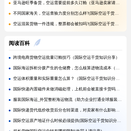
亚马逊旺季备货，空运需要提前多久订舱（亚马逊卖家请注意）
不同国家海关，空运查验力度分别怎么样?(国际空运干货知识分享)
空运混装货物一件违规，整票都会被扣吗?(国际空运干货知识分享)
空运货物 AMS、ENS 预申报填错有什么后果?(国际空运干货知识分享)
阅读百科
空运品名申报错误，会面临哪些罚款与处罚?(国际空运干货知识分享)
国际空运货物被扣，最快多久可以清关放行?(国际空运干货知识分享)
跨境电商货物空运批量订舱技巧（国际空运干货知识分享）
国际空运计费重与实际重、体积重怎么换算（国际空运干货知识分享）
国际海运拆柜分拨产生的仓储费，怎么核算进物流成本（国际海运干货知识分享）
普通货物走国际空运最低多少公斤起运（不清楚的外贸人看过来）
空运体积重量和实际重量怎么算？（国际空运干货知识分享）
国际空运和国际快递到底有哪些核心区别（国际物流干货知识分享）
国际快递内置磁件未做消磁处理，上机前会被直接卡货吗（跨境电商卖家请注意）
国际空运计费重与实际重、体积重怎么换算（国际空运干货知识分享）
服装国际海运_外贸整柜海运物流（助力企业打通全球服装贸易物流通道）
国际空运客机和全货机分别适合运什么货物（国际空运干货知识分享）
国际快递货代低价收货后分仓转渠道，对卖家有什么影响（跨境电商卖家请注意）
如何查询国际快递实时物流轨迹?(国际快递干货知识分享)
国际空运原产地证什么时候必须提供(国际空运干货知识分享)
国际快递关税收取标准是什么，多少金额免税?(国际快递干货知识分享)