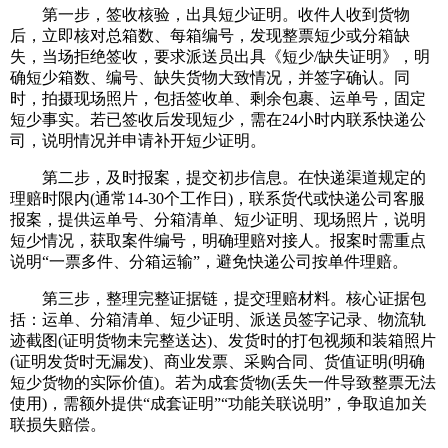
第一步，签收核验，出具短少证明。收件人收到货物
后，立即核对总箱数、每箱编号，发现整票短少或分箱缺
失，当场拒绝签收，要求派送员出具《短少/缺失证明》，明
确短少箱数、编号、缺失货物大致情况，并签字确认。同
时，拍摄现场照片，包括签收单、剩余包裹、运单号，固定
短少事实。若已签收后发现短少，需在24小时内联系快递公
司，说明情况并申请补开短少证明。
第二步，及时报案，提交初步信息。在快递渠道规定的
理赔时限内(通常14-30个工作日)，联系货代或快递公司客服
报案，提供运单号、分箱清单、短少证明、现场照片，说明
短少情况，获取案件编号，明确理赔对接人。报案时需重点
说明“一票多件、分箱运输”，避免快递公司按单件理赔。
第三步，整理完整证据链，提交理赔材料。核心证据包
括：运单、分箱清单、短少证明、派送员签字记录、物流轨
迹截图(证明货物未完整送达)、发货时的打包视频和装箱照片
(证明发货时无漏发)、商业发票、采购合同、货值证明(明确
短少货物的实际价值)。若为成套货物(丢失一件导致整票无法
使用)，需额外提供“成套证明”“功能关联说明”，争取追加关
联损失赔偿。