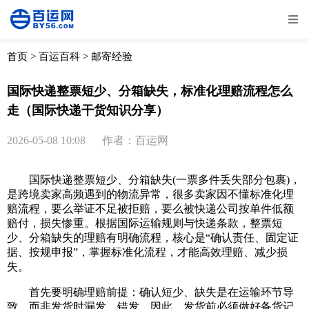
全部
物流资讯
电商资讯
物流百科
首页
>
百运百科
>
邮寄经验
外贸百科
外贸经验
邮寄经验
重要公告
国际快递整票短少、分箱缺失，标准化理赔流程怎么
走（国际快递干货知识分享）
取消
确定
2026-05-08 10:08
作者：百运网
国际快递整票短少、分箱缺失(一票多件丢失部分包裹)，
是跨境卖家高频遇到的物流异常，很多卖家因不懂标准化理
赔流程，要么举证不足被拒赔，要么被快递公司按单件低额
赔付，损失惨重。根据国际运输规则与快递条款，整票短
少、分箱缺失的理赔有明确流程，核心是“确认责任、固定证
据、按规申报”，掌握标准化流程，才能高效理赔、减少损
失。
首先要明确理赔前提：确认短少、缺失是在运输环节导
致，而非发货时漏发、错发。因此，发货前必须做好备货记