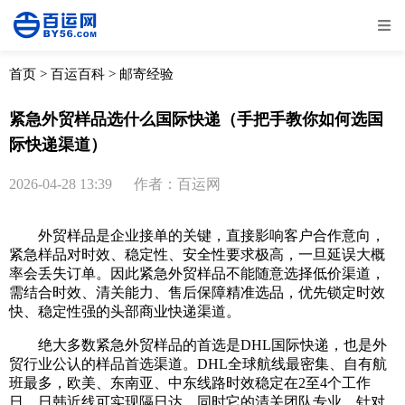
全部
物流资讯
电商资讯
物流百科
首页
>
百运百科
>
邮寄经验
外贸百科
外贸经验
邮寄经验
重要公告
紧急外贸样品选什么国际快递（手把手教你如何选国
际快递渠道）
取消
确定
2026-04-28 13:39
作者：百运网
外贸样品是企业接单的关键，直接影响客户合作意向，
紧急样品对时效、稳定性、安全性要求极高，一旦延误大概
率会丢失订单。因此紧急外贸样品不能随意选择低价渠道，
需结合时效、清关能力、售后保障精准选品，优先锁定时效
快、稳定性强的头部商业快递渠道。
绝大多数紧急外贸样品的首选是DHL国际快递，也是外
贸行业公认的样品首选渠道。DHL全球航线最密集、自有航
班最多，欧美、东南亚、中东线路时效稳定在2至4个工作
日，日韩近线可实现隔日达。同时它的清关团队专业，针对