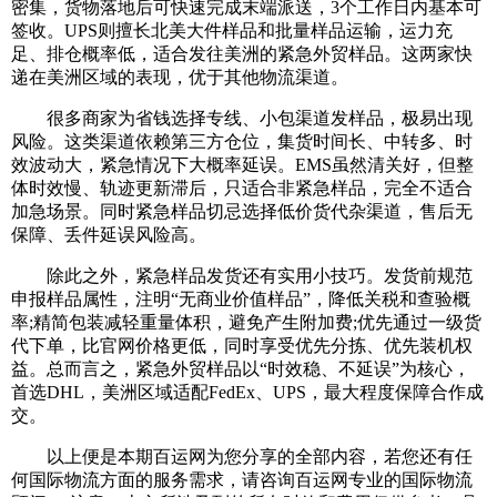
密集，货物落地后可快速完成末端派送，3个工作日内基本可
签收。UPS则擅长北美大件样品和批量样品运输，运力充
足、排仓概率低，适合发往美洲的紧急外贸样品。这两家快
递在美洲区域的表现，优于其他物流渠道。
很多商家为省钱选择专线、小包渠道发样品，极易出现
风险。这类渠道依赖第三方仓位，集货时间长、中转多、时
效波动大，紧急情况下大概率延误。EMS虽然清关好，但整
体时效慢、轨迹更新滞后，只适合非紧急样品，完全不适合
加急场景。同时紧急样品切忌选择低价货代杂渠道，售后无
保障、丢件延误风险高。
除此之外，紧急样品发货还有实用小技巧。发货前规范
申报样品属性，注明“无商业价值样品”，降低关税和查验概
率;精简包装减轻重量体积，避免产生附加费;优先通过一级货
代下单，比官网价格更低，同时享受优先分拣、优先装机权
益。总而言之，紧急外贸样品以“时效稳、不延误”为核心，
首选DHL，美洲区域适配FedEx、UPS，最大程度保障合作成
交。
以上便是本期百运网为您分享的全部内容，若您还有任
何国际物流方面的服务需求，请咨询百运网专业的国际物流