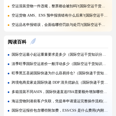
空运混装货物一件违规，整票都会被扣吗?(国际空运干货知识分享)
空运货物 AMS、ENS 预申报填错有什么后果?(国际空运干货知识分享)
空运品名申报错误，会面临哪些罚款与处罚?(国际空运干货知识分享)
国际空运货物被扣，最快多久可以清关放行?(国际空运干货知识分享)
阅读百科
国际空运计费重与实际重、体积重怎么换算（国际空运干货知识分享）
普通货物走国际空运最低多少公斤起运（不清楚的外贸人看过来）
国际空运最小起运重量要求是多少（国际空运干货知识分享）
国际空运和国际快递到底有哪些核心区别（国际物流干货知识分享）
淡季旺季国际空运差价一般浮动多少（国际空运干货知识分享）
国际空运计费重与实际重、体积重怎么换算（国际空运干货知识分享）
旺季黑五圣诞国际快递为什么容易排仓?（国际快递干货知识分享）
国际空运客机和全货机分别适合运什么货物（国际空运干货知识分享）
跨境电商卖家走国际快递 DDP 清关优缺点（国际快递干货知识分享）
如何查询国际快递实时物流轨迹?(国际快递干货知识分享)
多箱混装不同ASIN，国际快递直送FBA需要额外增加哪些外部标识（国际快递干货知识分享）
国际快递关税收取标准是什么，多少金额免税?(国际快递干货知识分享)
海运货物到港前客户失联，凭提单申请退运完整操作流程(国际海运干货知识分享)
国际快递为什么越重单价越便宜?(国际空运干货知识分享)
国际空运报价包含哪些附加费，ESS/CSS 是什么费用(内附百运网避坑实操建议)