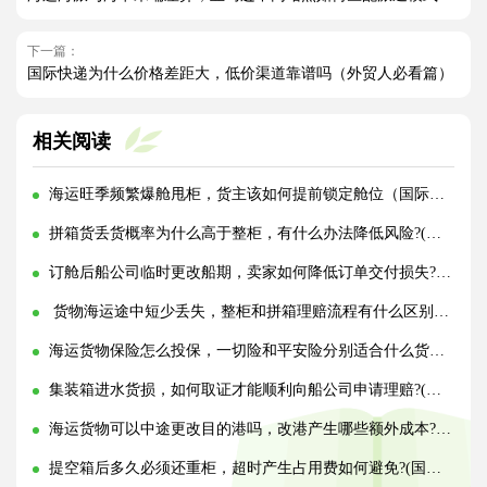
下一篇：
国际快递为什么价格差距大，低价渠道靠谱吗（外贸人必看篇）
相关阅读
海运旺季频繁爆舱甩柜，货主该如何提前锁定舱位（国际海运干货知识分享）
拼箱货丢货概率为什么高于整柜，有什么办法降低风险?(国际海运干货知识分享)
订舱后船公司临时更改船期，卖家如何降低订单交付损失?(国际海运干货知识分享)
货物海运途中短少丢失，整柜和拼箱理赔流程有什么区别?(国际海运干货知识分享)
海运货物保险怎么投保，一切险和平安险分别适合什么货物?(国际海运干货知识分享)
集装箱进水货损，如何取证才能顺利向船公司申请理赔?(国际海运干货知识分享)
海运货物可以中途更改目的港吗，改港产生哪些额外成本?(国际海运干货知识分享)
提空箱后多久必须还重柜，超时产生占用费如何避免?(国际海运干货知识分享)