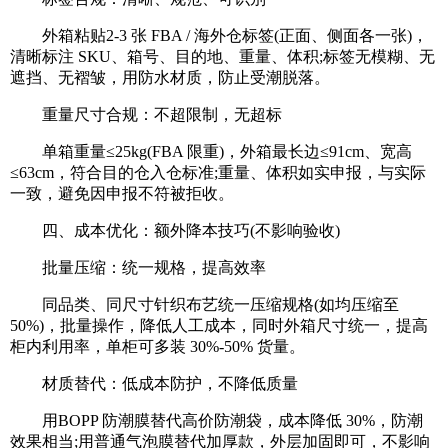
外箱粘贴2-3 张 FBA / 海外仓标签(正面、侧面各一张)，
清晰标注 SKU、箱号、目的地、重量、体积;标签无模糊、无
遮挡、无褶皱，用防水材质，防止受潮脱落。
重量尺寸合规：不超限制，无超标
单箱重量≤25kg(FBA 限重)，外箱最长边≤91cm、宽高
≤63cm，符合目的仓入仓标准;重量、体积如实申报，与实际
一致，避免因申报不符被拒收。
四、成本优化：额外降本技巧(不影响验收)
批量压缩：统一规格，提高效率
同品类、同尺寸针织布艺统一压缩规格(如均压缩至
50%)，批量操作，降低人工成本，同时外箱尺寸统一，提高
柜内利用率，单柜可多装 30%-50% 货量。
材质替代：低成本防护，不降低质量
用BOPP 防潮膜替代高价防潮袋，成本降低 30%，防潮
效果相当;用普通气泡膜替代加厚款，外层加固即可，不影响