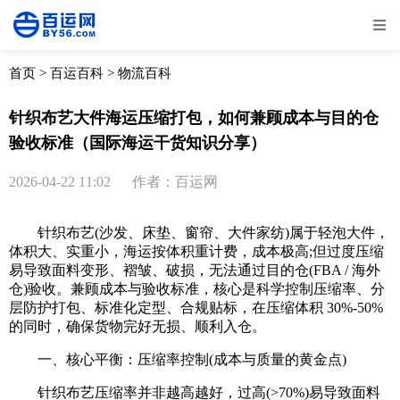
全部
物流资讯
电商资讯
物流百科
首页
>
百运百科
>
物流百科
外贸百科
外贸经验
邮寄经验
重要公告
针织布艺大件海运压缩打包，如何兼顾成本与目的仓
验收标准（国际海运干货知识分享）
取消
确定
2026-04-22 11:02
作者：百运网
针织布艺(沙发、床垫、窗帘、大件家纺)属于轻泡大件，
体积大、实重小，海运按体积重计费，成本极高;但过度压缩
易导致面料变形、褶皱、破损，无法通过目的仓(FBA / 海外
仓)验收。兼顾成本与验收标准，核心是科学控制压缩率、分
层防护打包、标准化定型、合规贴标，在压缩体积 30%-50%
的同时，确保货物完好无损、顺利入仓。
一、核心平衡：压缩率控制(成本与质量的黄金点)
针织布艺压缩率并非越高越好，过高(>70%)易导致面料