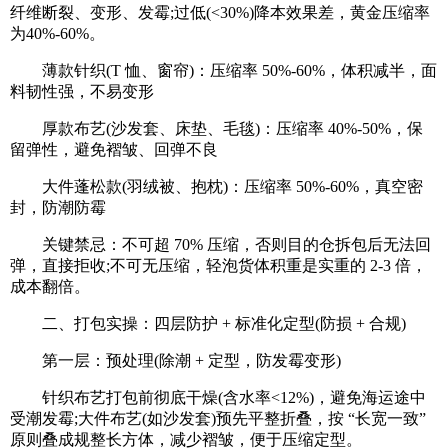
纤维断裂、变形、发霉;过低(<30%)降本效果差，黄金压缩率
为40%-60%。
薄款针织(T 恤、窗帘)：压缩率 50%-60%，体积减半，面
料韧性强，不易变形
厚款布艺(沙发套、床垫、毛毯)：压缩率 40%-50%，保
留弹性，避免褶皱、回弹不良
大件蓬松款(羽绒被、抱枕)：压缩率 50%-60%，真空密
封，防潮防霉
关键禁忌：不可超 70% 压缩，否则目的仓拆包后无法回
弹，直接拒收;不可无压缩，轻泡货体积重是实重的 2-3 倍，
成本翻倍。
二、打包实操：四层防护 + 标准化定型(防损 + 合规)
第一层：预处理(除潮 + 定型，防发霉变形)
针织布艺打包前彻底干燥(含水率<12%)，避免海运途中
受潮发霉;大件布艺(如沙发套)预先平整折叠，按 “长宽一致”
原则叠成规整长方体，减少褶皱，便于压缩定型。