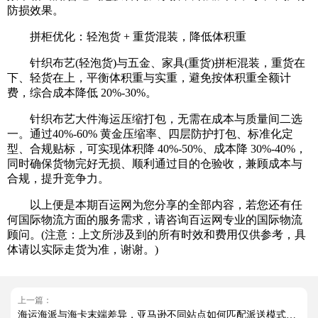
防损效果。
拼柜优化：轻泡货 + 重货混装，降低体积重
针织布艺(轻泡货)与五金、家具(重货)拼柜混装，重货在
下、轻货在上，平衡体积重与实重，避免按体积重全额计
费，综合成本降低 20%-30%。
针织布艺大件海运压缩打包，无需在成本与质量间二选
一。通过40%-60% 黄金压缩率、四层防护打包、标准化定
型、合规贴标，可实现体积降 40%-50%、成本降 30%-40%，
同时确保货物完好无损、顺利通过目的仓验收，兼顾成本与
合规，提升竞争力。
以上便是本期百运网为您分享的全部内容，若您还有任
何国际物流方面的服务需求，请咨询百运网专业的国际物流
顾问。(注意：上文所涉及到的所有时效和费用仅供参考，具
体请以实际走货为准，谢谢。)
上一篇：
海运海派与海卡末端差异，亚马逊不同站点如何匹配派送模式（国际海运干货知识分享）