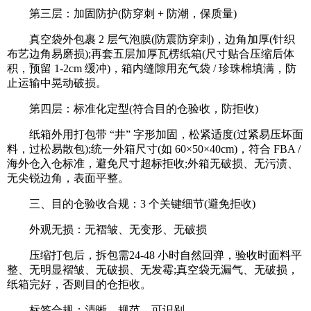
第三层：加固防护(防穿刺 + 防潮，保质量)
真空袋外包裹 2 层气泡膜(防震防穿刺)，边角加厚(针织
布艺边角易磨损);再套五层加厚瓦楞纸箱(尺寸贴合压缩后体
积，预留 1-2cm 缓冲)，箱内缝隙用充气袋 / 珍珠棉填满，防
止运输中晃动破损。
第四层：标准化定型(符合目的仓验收，防拒收)
纸箱外用打包带 “井” 字形加固，松紧适度(过紧易压坏面
料，过松易散包);统一外箱尺寸(如 60×50×40cm)，符合 FBA /
海外仓入仓标准，避免尺寸超标拒收;外箱无破损、无污渍、
无尖锐边角，表面平整。
三、目的仓验收合规：3 个关键细节(避免拒收)
外观无损：无褶皱、无变形、无破损
压缩打包后，拆包需24-48 小时自然回弹，验收时面料平
整、无明显褶皱、无破损、无发霉;真空袋无漏气、无破损，
纸箱完好，否则目的仓拒收。
标签合规：清晰、规范、可识别