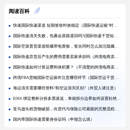
空运货物派送失败，包裹会被如何处置?（不清楚的外贸人看过来）
阅读百科
加急国际空运真的能提速，靠谱吗?(国际空运干货知识分享)
FBA 空运出现丢件破损，理赔流程怎么走（国际空运干货知识分享）
快速国际快递渠道 短期签收时效稳定（国际快递运输“时效快”与“时效稳”缺一不可）
FBA 空运头程该怎么挑选靠谱物流货代（国际空运干货知识分享）
国际快递清关失败，包裹会原路退回吗?(国际快递干货知识分享)
FBA 空运货物超重超尺寸会产生哪些附加费?(不清楚的亚马逊卖家看过来)
国际空派普货渠道暗藏带电查验，签合同时怎么加注隐藏查验费免责约束条款
亚马逊 FBA 空运，空派和纯空运该怎么选择?(不清楚的亚马逊卖家看过来)
国际快递弃货后产生的费用需要卖家承担吗（跨境电商卖家请注意）
空运货物被海关布控，如何快速提交材料申诉（国际空运干货知识分享）
国际快递如何计算运费和体积重？（不清楚的跨境电商卖家看过来）
实木包装走国际空运必须做熏蒸热处理吗（国际空运干货知识分享）
跨境FBA货物国际空运操作注意哪些环节（国际空运干货知识分享）
国际空运低申报被海关查到，罚款比例是多少?(国际空运干货知识分享)
海运清关需要哪些资料?和空运清关区别?（外贸人请注意）
国际空运的运单有什么作用，包含哪些关键信息（国际空运干货知识分享）
IOSS 绑定整柜分拆多票派送，单箱拆分边界如何设置杜绝二次征税（国际海运干货知识分享）
亚马逊头程货物破损，向货代与保险公司索赔的完整流程是什么（亚马逊干货知识分享）
国内寄国际快递需要身份证吗（申报怎么填）
带电产品拆分空运出货，怎样规避机场安检扣货隐患（国际空运干货知识分享）