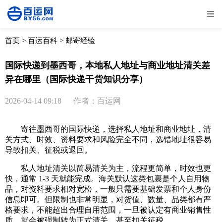
全部
物流资讯
电商资讯
物流百科
首页
>
百运百科
>
邮寄经验
外贸百科
外贸经验
邮寄经验
重要公告
国际快递到墨西哥，本地私人地址与商业地址清关差
异在哪里（国际快递干货知识分享）
取消
确定
2026-04-14 09:18
作者：百运网
寄往墨西哥的国际快递，选择私人地址和商业地址，清
关方式、时效、资料要求和风险完全不同，选错地址很容易
导致扣关、征税或退回。
私人地址清关以简易清关为主，流程更简单，时效也更
快，通常 1-3 天就能完成。海关默认这类包裹是个人自用物
品，对资料要求相对宽松，一般只需要基础发票和个人身份
信息即可。但限制也非常明显，对货值、数量、品类都有严
格要求，不能超出合理自用范围，一旦被认定有商业销售性
质，就会被强制转为正式清关，甚至扣关征税。