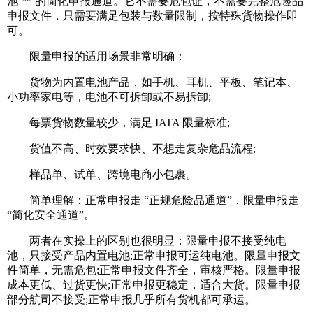
池 ** 的简化申报通道。它不需要危包证，不需要完整危险品
申报文件，只需要满足包装与数量限制，按特殊货物操作即
可。
限量申报的适用场景非常明确：
货物为内置电池产品，如手机、耳机、平板、笔记本、
小功率家电等，电池不可拆卸或不易拆卸;
每票货物数量较少，满足 IATA 限量标准;
货值不高、时效要求快、不想走复杂危品流程;
样品单、试单、跨境电商小包裹。
简单理解：正常申报走 “正规危险品通道”，限量申报走
“简化安全通道”。
两者在实操上的区别也很明显：限量申报不接受纯电
池，只接受产品内置电池;正常申报可运纯电池。限量申报文
件简单，无需危包;正常申报文件齐全，审核严格。限量申报
成本更低、过货更快;正常申报更稳定，适合大货。限量申报
部分航司不接受;正常申报几乎所有货机都可承运。