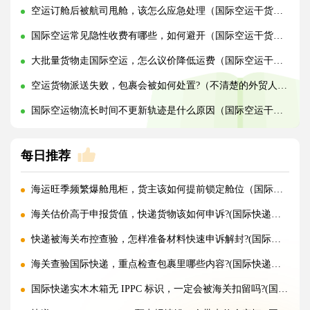
空运订舱后被航司甩舱，该怎么应急处理（国际空运干货知识分享）
国际空运常见隐性收费有哪些，如何避开（国际空运干货知识分享）
大批量货物走国际空运，怎么议价降低运费（国际空运干货知识分享）
空运货物派送失败，包裹会被如何处置?（不清楚的外贸人看过来）
国际空运物流长时间不更新轨迹是什么原因（国际空运干货知识分享）
每日推荐
海运旺季频繁爆舱甩柜，货主该如何提前锁定舱位（国际海运干货知识分享）
海关估价高于申报货值，快递货物该如何申诉?(国际快递干货知识分享)
快递被海关布控查验，怎样准备材料快速申诉解封?(国际快递干货知识分享)
海关查验国际快递，重点检查包裹里哪些内容?(国际快递干货知识分享)
国际快递实木木箱无 IPPC 标识，一定会被海关扣留吗?(国际快递干货知识分享)