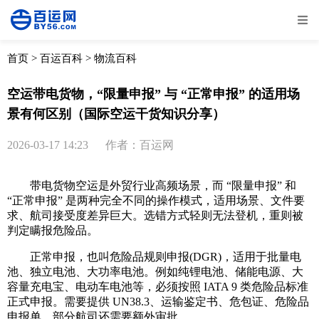
全部
物流资讯
电商资讯
物流百科
首页
>
百运百科
>
物流百科
外贸百科
外贸经验
邮寄经验
重要公告
空运带电货物，“限量申报” 与 “正常申报” 的适用场
景有何区别（国际空运干货知识分享）
取消
确定
2026-03-17 14:23
作者：百运网
带电货物空运是外贸行业高频场景，而 “限量申报” 和
“正常申报” 是两种完全不同的操作模式，适用场景、文件要
求、航司接受度差异巨大。选错方式轻则无法登机，重则被
判定瞒报危险品。
正常申报，也叫危险品规则申报(DGR)，适用于批量电
池、独立电池、大功率电池。例如纯锂电池、储能电源、大
容量充电宝、电动车电池等，必须按照 IATA 9 类危险品标准
正式申报。需要提供 UN38.3、运输鉴定书、危包证、危险品
申报单，部分航司还需要额外审批。