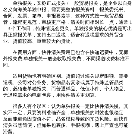
单独报关，又称正式报关 / 一般贸易报关，是企业以自身
名义向海关单独申报，需要完整的报关资料：报关委托书、
合同、发票、箱单、申报要素等。这种方式按一般贸易监
管，流程更规范，审核更严格，清关时间相对长一点，通常 1
—3 个工作日，特殊情况会更久。单独报关的核心优势是可出
具正规报关单，支持出口退税，适合有退税需求的外贸企
业、货值较高、重量较大的货物。
在费用方面，快件清关费用已包含在快递运费中，无额
外报关费;单独报关一般会收取报关费，不同渠道收费标准不
同。
适用货物也有明确区别。货值超过海关规定限额、需要
退税、公司对公业务、货物品名复杂或属于特殊监管品类
的，必须走单独报关。而普通样品、低值小件、个人物品、
无退税需求的电商包裹，用快件清关更划算。
很多人有个误区：认为单独报关一定比快件清关慢。其
实不一定，只要资料准确齐全，单独报关的时效也很稳定，
反而能避免因货值不符、品名模糊导致的扣货风险。而快件
清关虽然简便，但如果包裹多、申报模糊，遇上严查也可能
滞留。