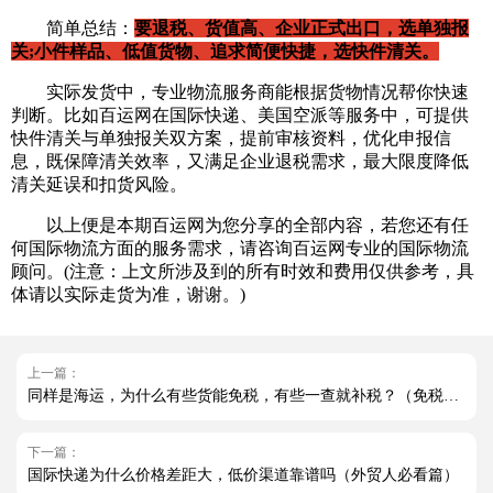
简单总结：
要退税、货值高、企业正式出口，选单独报
关;小件样品、低值货物、追求简便快捷，选快件清关。
实际发货中，专业物流服务商能根据货物情况帮你快速
判断。比如百运网在国际快递、美国空派等服务中，可提供
快件清关与单独报关双方案，提前审核资料，优化申报信
息，既保障清关效率，又满足企业退税需求，最大限度降低
清关延误和扣货风险。
以上便是本期百运网为您分享的全部内容，若您还有任
何国际物流方面的服务需求，请咨询百运网专业的国际物流
顾问。(注意：上文所涉及到的所有时效和费用仅供参考，具
体请以实际走货为准，谢谢。)
上一篇：
同样是海运，为什么有些货能免税，有些一查就补税？（免税不是 “随机福利”，补税也不是 “意外惩罚”）
下一篇：
国际快递为什么价格差距大，低价渠道靠谱吗（外贸人必看篇）