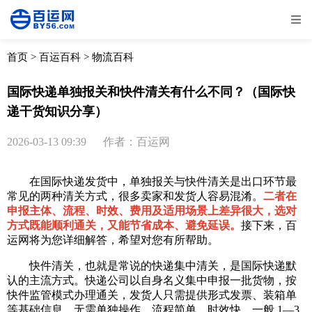
全部
物流资讯
电商资讯
物流百科
首页
>
百运百科
>
物流百科
外贸百科
外贸经验
邮寄经验
重要公告
国际快递单独报关和快件清关有什么不同？（国际快
递干货知识分享）
取消
确定
2026-03-13 09:39
作者：百运网
在国际快递发货中，单独报关与快件清关是出口环节最
常见的两种清关方式，很多卖家和发货人容易混淆。
二者在
申报主体、流程、时效、费用及适用场景上差异很大，选对
方式既能顺利通关，又能节省成本、避免延误。
接下来，百
运网将为您详细解答，希望对您有所帮助。
快件清关，也就是常说的快递集中清关，是国际快递默
认的主流方式。快递公司以自身名义集中申报一批货物，按
快件监管模式办理通关，发货人只需提供形式发票、装箱单
等基础信息，无需单独操作。流程简单、时效快，一般 1—3