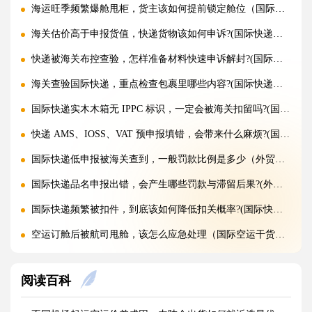
海运旺季频繁爆舱甩柜，货主该如何提前锁定舱位（国际海运干货知识分享）
海关估价高于申报货值，快递货物该如何申诉?(国际快递干货知识分享)
快递被海关布控查验，怎样准备材料快速申诉解封?(国际快递干货知识分享)
海关查验国际快递，重点检查包裹里哪些内容?(国际快递干货知识分享)
国际快递实木木箱无 IPPC 标识，一定会被海关扣留吗?(国际快递干货知识分享)
快递 AMS、IOSS、VAT 预申报填错，会带来什么麻烦?(国际快递干货知识分享)
国际快递低申报被海关查到，一般罚款比例是多少（外贸人请注意）
国际快递品名申报出错，会产生哪些罚款与滞留后果?(外贸人请注意)
国际快递频繁被扣件，到底该如何降低扣关概率?(国际快递干货知识分享)
空运订舱后被航司甩舱，该怎么应急处理（国际空运干货知识分享）
空运货物派送失败，包裹会被如何处置?（不清楚的外贸人看过来）
阅读百科
加急国际空运真的能提速，靠谱吗?(国际空运干货知识分享)
FBA 空运出现丢件破损，理赔流程怎么走（国际空运干货知识分享）