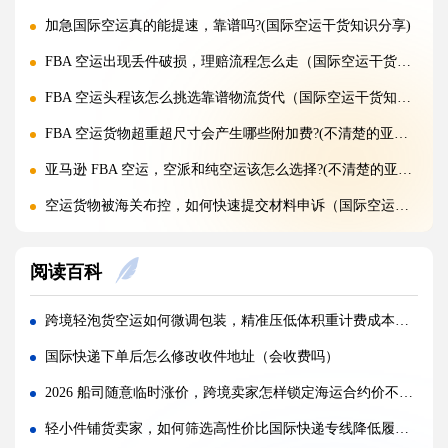
加急国际空运真的能提速，靠谱吗?(国际空运干货知识分享)
FBA 空运出现丢件破损，理赔流程怎么走（国际空运干货知识分享）
FBA 空运头程该怎么挑选靠谱物流货代（国际空运干货知识分享）
FBA 空运货物超重超尺寸会产生哪些附加费?(不清楚的亚马逊卖家看过来)
亚马逊 FBA 空运，空派和纯空运该怎么选择?(不清楚的亚马逊卖家看过来)
空运货物被海关布控，如何快速提交材料申诉（国际空运干货知识分享）
实木包装走国际空运必须做熏蒸热处理吗（国际空运干货知识分享）
阅读百科
国际空运低申报被海关查到，罚款比例是多少?(国际空运干货知识分享)
国际空运的运单有什么作用，包含哪些关键信息（国际空运干货知识分享）
跨境轻泡货空运如何微调包装，精准压低体积重计费成本（跨境电商卖家请注意）
国内哪些港口是国际空运主流始发机场（国际空运干货知识分享）
国际快递下单后怎么修改收件地址（会收费吗）
什么是泡货、重货，国际空运分别怎么定价（国际空运干货知识分享）
2026 船司随意临时涨价，跨境卖家怎样锁定海运合约价不被加价（国际海运干货知识分享）
国际空运直达与中转航班，该如何选择（不清楚的外贸人看过来）
轻小件铺货卖家，如何筛选高性价比国际快递专线降低履约损耗（跨境电商卖家看过来）