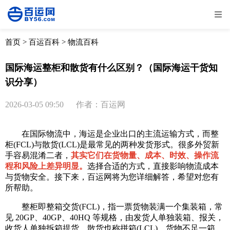
全部
物流资讯
电商资讯
物流百科
首页
>
百运百科
>
物流百科
外贸百科
外贸经验
邮寄经验
重要公告
国际海运整柜和散货有什么区别？（国际海运干货知
识分享）
取消
确定
2026-03-05 09:50
作者：百运网
在国际物流中，海运是企业出口的主流运输方式，而整
柜(FCL)与散货(LCL)是最常见的两种发货形式。很多外贸新
手容易混淆二者，
其实它们在货物量、成本、时效、操作流
程和风险上差异明显。
选择合适的方式，直接影响物流成本
与货物安全。接下来，百运网将为您详细解答，希望对您有
所帮助。
整柜即整箱交货(FCL)，指一票货物装满一个集装箱，常
见 20GP、40GP、40HQ 等规格，由发货人单独装箱、报关，
收货人单独拆箱提货。散货也称拼箱(LCL)，货物不足一箱，