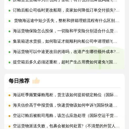
订舱后船公司临时更改船期，卖家如何降低订单交付损失?(国际海运干货知识分享)
货物海运途中短少丢失，整柜和拼箱理赔流程有什么区别?(国际海运干货知识分享)
海运货物保险怎么投保，一切险和平安险分别适合什么货物?(国际海运干货知识分享)
集装箱进水货损，如何取证才能顺利向船公司申请理赔?(国际海运干货知识分享)
海运货物可以中途更改目的港吗，改港产生哪些额外成本?(国际海运干货知识分享)
提空箱后多久必须还重柜，超时产生占用费如何避免?(国际海运干货知识分享)
每日推荐
海运旺季频繁爆舱甩柜，货主该如何提前锁定舱位（国际海运干货知识分享）
海关估价高于申报货值，快递货物该如何申诉?(国际快递干货知识分享)
空运订舱后被航司甩舱，该怎么应急处理（国际空运干货知识分享）
空运货物派送失败，包裹会被如何处置?（不清楚的外贸人看过来）