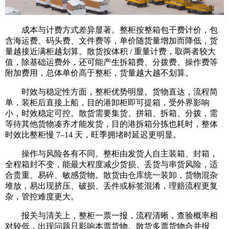
成本与计费方式差异显著。整柜按整箱包干费计价，包
含海运费、码头费、文件费等，单价随货量增加而降低，货
量越接近满柜越划算。散货按体积 / 重量计费，取两者较大
值，除基础运费外，还可能产生拆箱费、分拨费、操作费等
附加费用，总体单价高于整柜，货量越大越不划算。
时效与稳定性方面，整柜优势明显。货物直达，流程简
单，装柜后直接上船，目的港卸柜即可提箱，受外界影响
小，时效稳定可控。散货需要集货、拼箱、拆箱、分拨，需
等待其他货物凑齐才能发货，目的港拆箱分拣也耗时，整体
时效比整柜慢 7–14 天，旺季拥堵时延迟更明显。
操作与风险各有不同。整柜由发货人自主装箱、封箱，
全程箱封不变，能最大程度减少货损、丢货与串货风险，适
合贵重、易碎、敏感货物。散货由仓库统一装卸，货物混杂
堆放，易出现挤压、破损、丢件或标签混淆，理赔流程更复
杂，管控难度更大。
报关与清关上，整柜一票一报，流程清晰，查验概率相
对较低，出现问题只影响本票货物。散货多票货物合并报