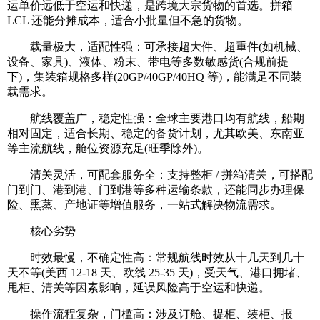
运单价远低于空运和快递，是跨境大宗货物的首选。拼箱
LCL 还能分摊成本，适合小批量但不急的货物。
载量极大，适配性强：可承接超大件、超重件(如机械、
设备、家具)、液体、粉末、带电等多数敏感货(合规前提
下)，集装箱规格多样(20GP/40GP/40HQ 等)，能满足不同装
载需求。
航线覆盖广，稳定性强：全球主要港口均有航线，船期
相对固定，适合长期、稳定的备货计划，尤其欧美、东南亚
等主流航线，舱位资源充足(旺季除外)。
清关灵活，可配套服务全：支持整柜 / 拼箱清关，可搭配
门到门、港到港、门到港等多种运输条款，还能同步办理保
险、熏蒸、产地证等增值服务，一站式解决物流需求。
核心劣势
时效最慢，不确定性高：常规航线时效从十几天到几十
天不等(美西 12-18 天、欧线 25-35 天)，受天气、港口拥堵、
甩柜、清关等因素影响，延误风险高于空运和快递。
操作流程复杂，门槛高：涉及订舱、提柜、装柜、报