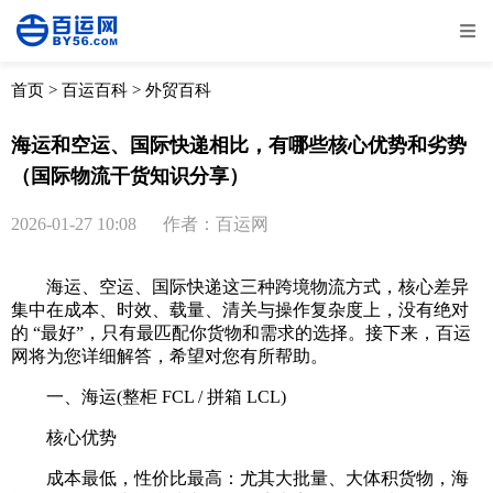
全部
物流资讯
电商资讯
物流百科
首页
>
百运百科
>
外贸百科
外贸百科
外贸经验
邮寄经验
重要公告
海运和空运、国际快递相比，有哪些核心优势和劣势
（国际物流干货知识分享）
取消
确定
2026-01-27 10:08
作者：百运网
海运、空运、国际快递这三种跨境物流方式，核心差异
集中在成本、时效、载量、清关与操作复杂度上，没有绝对
的 “最好”，只有最匹配你货物和需求的选择。接下来，百运
网将为您详细解答，希望对您有所帮助。
一、海运(整柜 FCL / 拼箱 LCL)
核心优势
成本最低，性价比最高：尤其大批量、大体积货物，海