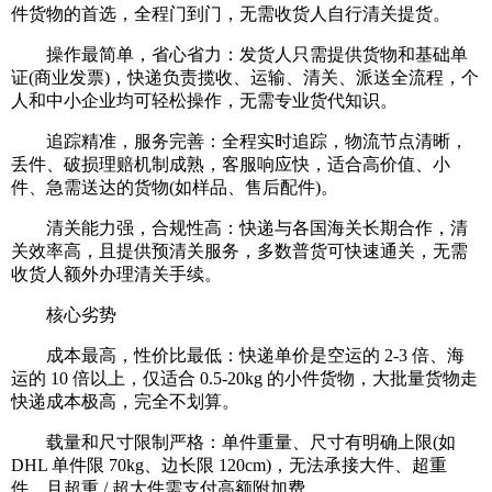
件货物的首选，全程门到门，无需收货人自行清关提货。
操作最简单，省心省力：发货人只需提供货物和基础单
证(商业发票)，快递负责揽收、运输、清关、派送全流程，个
人和中小企业均可轻松操作，无需专业货代知识。
追踪精准，服务完善：全程实时追踪，物流节点清晰，
丢件、破损理赔机制成熟，客服响应快，适合高价值、小
件、急需送达的货物(如样品、售后配件)。
清关能力强，合规性高：快递与各国海关长期合作，清
关效率高，且提供预清关服务，多数普货可快速通关，无需
收货人额外办理清关手续。
核心劣势
成本最高，性价比最低：快递单价是空运的 2-3 倍、海
运的 10 倍以上，仅适合 0.5-20kg 的小件货物，大批量货物走
快递成本极高，完全不划算。
载量和尺寸限制严格：单件重量、尺寸有明确上限(如
DHL 单件限 70kg、边长限 120cm)，无法承接大件、超重
件，且超重 / 超大件需支付高额附加费。