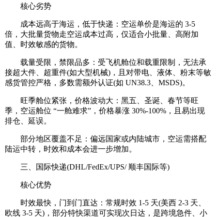
核心劣势
成本远高于海运，低于快递：空运单价是海运的 3-5
倍，大批量货物走空运成本过高，仅适合小批量、高附加
值、时效敏感的货物。
载量受限，禁限品多：受飞机舱位和载重限制，无法承
接超大件、超重件(如大型机械)，且对带电、液体、粉末等敏
感货管控严格，多数需额外认证(如 UN38.3、MSDS)。
旺季舱位紧张，价格波动大：黑五、圣诞、春节等旺
季，空运舱位 “一舱难求”，价格暴涨 30%-100%，且易出现
排仓、延误。
部分地区覆盖不足：偏远国家或内陆城市，空运需搭配
陆运中转，时效和成本会进一步增加。
三、国际快递(DHL/FedEx/UPS/ 顺丰国际等)
核心优势
时效最快，门到门直达：常规时效 1-5 天(美西 2-3 天、
欧线 3-5 天)，部分特快渠道可实现次日达，是跨境急件、小