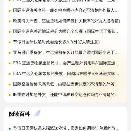
国际空运海关查验一般会检查哪些内容?(不清楚的外贸人看过来)
欧美海关严查，空运货物如何降低扣关概率?(外贸人必看篇)
国际空运完整运输流程分为哪几个步骤（国际空运干货知识分享）
节假日国际快递时效会延长多久?(外贸人请注意)
亚马逊旺季备货，空运提前多久订舱最合适?(国际空运干货知识分享)
FBA 空运货物超重超尺寸，会产生额外费用吗?(国际空运干货知识分享)
FBA 空运入仓频繁预约失败，问题出在哪里?(亚马逊卖家请注意)
国际空运价格忽高忽低，由哪些因素决定?(不清楚的外贸人看过来)
旺季临时加急补货，还能申请稀缺空运仓位吗?(不清楚的外贸人看过来)
黑五圣诞空运爆仓，提前多久锁舱可避开港口长时间排队?(不清楚的跨境卖家看过来)
阅读百科
实木托盘无 IPPC 标识，空运落地除销毁外有哪些整改方式(国际空运干货知识分享)
空运到仓长期不上架，如何区分物流延误与亚马逊仓内拥堵?(国际空运干货知识分享)
节假日国际快递末端派送停滞，卖家如何调整订单履约节奏（跨境电商卖家请注意）