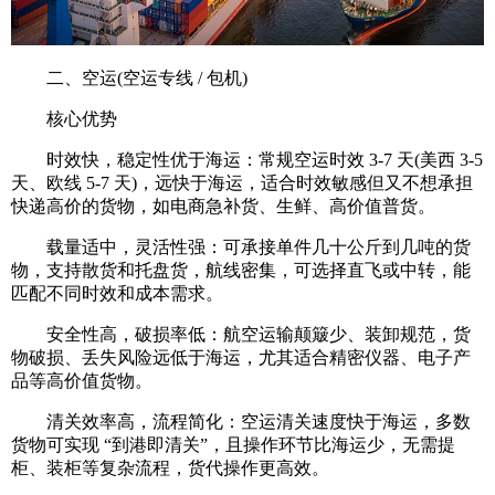
二、空运(空运专线 / 包机)
核心优势
时效快，稳定性优于海运：常规空运时效 3-7 天(美西 3-5
天、欧线 5-7 天)，远快于海运，适合时效敏感但又不想承担
快递高价的货物，如电商急补货、生鲜、高价值普货。
载量适中，灵活性强：可承接单件几十公斤到几吨的货
物，支持散货和托盘货，航线密集，可选择直飞或中转，能
匹配不同时效和成本需求。
安全性高，破损率低：航空运输颠簸少、装卸规范，货
物破损、丢失风险远低于海运，尤其适合精密仪器、电子产
品等高价值货物。
清关效率高，流程简化：空运清关速度快于海运，多数
货物可实现 “到港即清关”，且操作环节比海运少，无需提
柜、装柜等复杂流程，货代操作更高效。