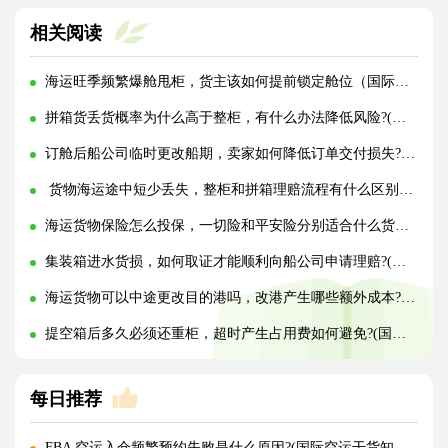
相关阅读
海运旺季频繁爆舱甩柜，货主该如何提前锁定舱位（国际海运干货知识分享）
拼箱货丢货概率为什么高于整柜，有什么办法降低风险?(国际海运干货知识分享)
订舱后船公司临时更改船期，卖家如何降低订单交付损失?(国际海运干货知识分享)
货物海运途中短少丢失，整柜和拼箱理赔流程有什么区别?(国际海运干货知识分享)
海运货物保险怎么投保，一切险和平安险分别适合什么货物?(国际海运干货知识分享)
集装箱进水货损，如何取证才能顺利向船公司申请理赔?(国际海运干货知识分享)
海运货物可以中途更改目的港吗，改港产生哪些额外成本?(国际海运干货知识分享)
提空箱后多久必须还重柜，超时产生占用费如何避免?(国际海运干货知识分享)
每日推荐
FBA 空运入仓频繁预约失败是什么原因?(国际空运干货知识分享)