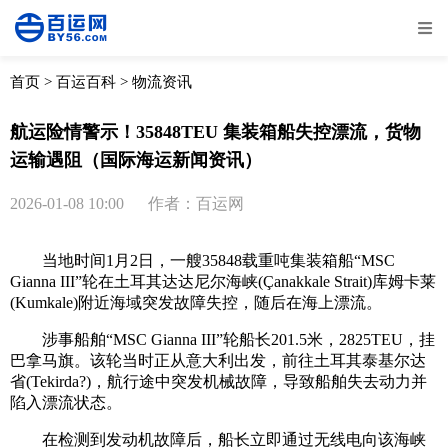
全部
物流资讯
电商资讯
物流百科
首页
>
百运百科
>
物流资讯
外贸百科
外贸经验
邮寄经验
重要公告
航运险情警示！35848TEU 集装箱船失控漂流，货物
运输遇阻（国际海运新闻资讯）
取消
确定
2026-01-08 10:00
作者：百运网
当地时间1月2日，一艘35848载重吨集装箱船“MSC
Gianna III”轮在土耳其达达尼尔海峡(Çanakkale Strait)库姆卡莱
(Kumkale)附近海域突发故障失控，随后在海上漂流。
涉事船舶“MSC Gianna III”轮船长201.5米，2825TEU，挂
巴拿马旗。该轮当时正从意大利出发，前往土耳其泰基尔达
省(Tekirda?)，航行途中突发机械故障，导致船舶失去动力并
陷入漂流状态。
在检测到发动机故障后，船长立即通过无线电向该海峡