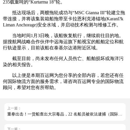
235载重吨的“Kurtarma 18”轮。
抵达现场后，两艘拖轮成功与“MSC Gianna III”轮建立拖
带连接，并将该集装箱船拖带至卡拉恩利克港锚地(Karanl?k
Liman Anchorage)安全水域，并启动技术检测与维修工作。
当地时间1月3日晚，该船恢复航行，继续前往目的地。
据搜航网战略合作伙伴中远海运旗下船视宝的船舶定位和航
行轨迹显示，目前该船在泰基尔达港附近区域。
截至目前，尚未发布任何人员伤亡、船舶损坏或海洋污
染的相关报告。
以上便是本期百运网为您分享的全部内容，若您还有任
何国际物流方面的服务需求，请咨询百运网专业的国际物流
顾问，希望对您有所帮助。
上一篇：
重拳出击！一货船查出大宗毒品，22 名船员被依法逮捕（国际海运新闻资讯）
下一篇：