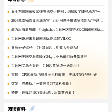
五个东盟国家收紧锂电池空运规则，到底改了哪些地方?一文讲清!
2026越南物流展圆满收官 | 百运网携全链路物流新品“中越美专线”强势出圈！
聚力出海新势能 | Freightshop百运网闪耀亮相2026越南国际物流展
百运网邀您来逛越南国际物流展VILOG
亚马逊AWD仓：7月31日起，拒收大件商品!
百运网美国空派直降￥2/kg，亚马逊FBA备货速冲！
百运网义乌仓乔迁｜7.16起货物统一送新址！
重磅！CPSC最新消息放宽执行政策，美线卖家迎来利好
突发！巴基斯坦一架波音737货机失联！
警惕！违规罚10万美金/箱，出货前必看！
海运价格九连涨，外贸企业称一周一涨扛不住!
阅读百科
警报!美国海关连发四道“封杀令”，你的货还能顺利进美国吗?