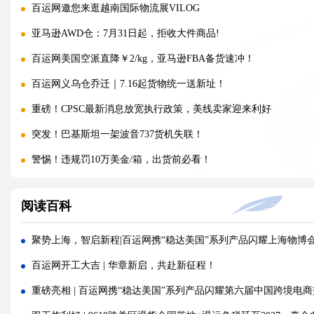
百运网邀您来逛越南国际物流展VILOG
亚马逊AWD仓：7月31日起，拒收大件商品!
百运网美国空派直降￥2/kg，亚马逊FBA备货速冲！
百运网义乌仓乔迁｜7.16起货物统一送新址！
重磅！CPSC最新消息放宽执行政策，美线卖家迎来利好
突发！巴基斯坦一架波音737货机失联！
警惕！违规罚10万美金/箱，出货前必看！
海运价格九连涨，外贸企业称一周一涨扛不住!
阅读百科
警报!美国海关连发四道“封杀令”，你的货还能顺利进美国吗?
百运网邀您来上海双年展逛展领钱啦！
聚势上海，智启新程|百运网携“稳达美国”系列产品闪耀上海物博
百运网端午假期不打烊，各仓收发货安排速看！
百运网开工大吉 | 华章新启，共赴新征程！
高光时刻 | 百运网携“稳达美国”系列产品闪耀亮相2026赛狐ERP
重磅亮相 | 百运网携“稳达美国”系列产品闪耀第六届中国跨境电
疯涨!海运巨头集体抬价，欧线一舱难求!外贸人如何破局？