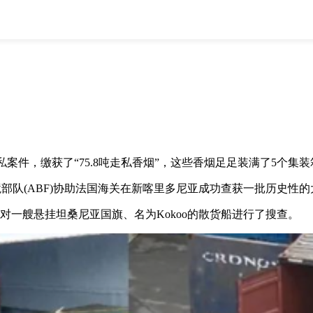
全部
物流资讯
电商资讯
物流百科
外贸百科
外贸经验
邮寄经验
重要公告
取消
确定
，缴获了“75.8吨走私香烟”，这些香烟足足装满了5个集装
队(ABF)协助法国海关在新喀里多尼亚成功查获一批历史性的
员对一艘悬挂坦桑尼亚国旗、名为Kokoo的散货船进行了搜查。