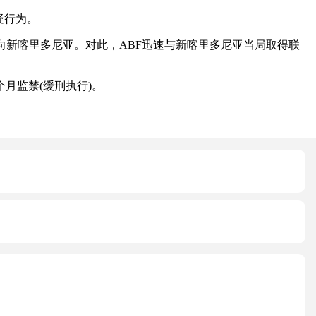
疑行为。
新喀里多尼亚。对此，ABF迅速与新喀里多尼亚当局取得联
0个月监禁(缓刑执行)。