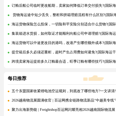
订舱后船公司临时更改船期，卖家如何降低订单交付损失?(国际海
货物海运途中短少丢失，整柜和拼箱理赔流程有什么区别?(国际海
海运货物保险怎么投保，一切险和平安险分别适合什么货物?(国际
集装箱进水货损，如何取证才能顺利向船公司申请理赔?(国际海运
海运货物可以中途更改目的港吗，改港产生哪些额外成本?(国际海
提空箱后多久必须还重柜，超时产生占用费如何避免?(国际海运干
跨境卖家海运提前多久订舱最合适，旺季订舱有哪些技巧?(国际海
每日推荐
五个东盟国家收紧锂电池空运规则，到底改了哪些地方?一文讲清!
2026越南物流展圆满收官 | 百运网携全链路物流新品“中越美专线
聚力出海新势能 | Freightshop百运网闪耀亮相2026越南国际物流展