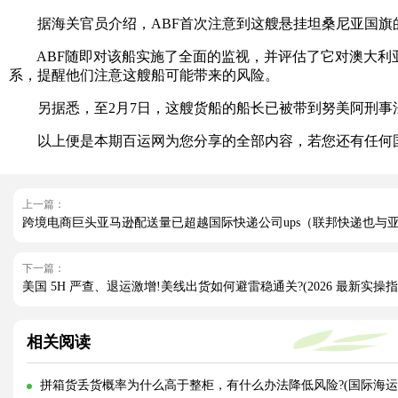
据海关官员介绍，ABF首次注意到这艘悬挂坦桑尼亚国旗的
ABF随即对该船实施了全面的监视，并评估了它对澳大利亚
系，提醒他们注意这艘船可能带来的风险。
另据悉，至2月7日，这艘货船的船长已被带到努美阿刑事法庭，并被判处
以上便是本期百运网为您分享的全部内容，若您还有任何国
上一篇：
跨境电商巨头亚马逊配送量已超越国际快递公司ups（联邦快递也与
下一篇：
美国 5H 严查、退运激增!美线出货如何避雷稳通关?(2026 最新实操指
相关阅读
拼箱货丢货概率为什么高于整柜，有什么办法降低风险?(国际海运