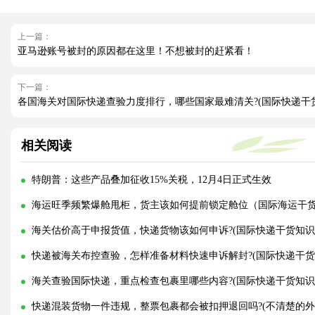
上一篇：
亚马逊账号被封的原因都在这里！不想被封的赶紧看！
下一篇：
各国海关对国际快递查验力度排行，哪些国家最难清关?(国际快递干
相关阅读
特朗普：这些产品叠加征收15%关税，12月4日正式生效
海运旺季频繁爆舱甩柜，货主该如何提前锁定舱位（国际海运干
海关估价高于申报货值，快递货物该如何申诉?(国际快递干货知识
快递被海关布控查验，怎样准备材料快速申诉解封?(国际快递干货
海关查验国际快递，重点检查包裹里哪些内容?(国际快递干货知识
快递混装货物一件违规，整票包裹都会被扣押退回吗?(不清楚的外