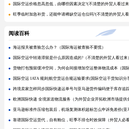
国际空运价格忽高忽低，由哪些因素决定?(不清楚的外贸人看过来
旺季临时加急补货，还能申请稀缺空运仓位吗?(不清楚的外贸人看
黑五圣诞空运爆仓，提前多久锁舱可避开港口长时间排队?(不清楚
阅读百科
实木托盘无 IPPC 标识，空运落地除销毁外有哪些整改方式(国际
空运到仓长期不上架，如何区分物流延误与亚马逊仓内拥堵?(国际
海运报关被查验怎么办？（国际海运被查验不要慌）
美仓热门地址，空派派送经常拒收该怎么处理（不清楚的跨境卖
国际空运中转港滞留是什么原因造成的?（不清楚的外贸人看过来
海关认定货值偏高征税，有合规申诉减免税费的办法吗（国际快
货物打包预留缓冲空间，为何会间接增加空运整体物流成本（国
国际快递包装做错直接破损（跨境发货包装指南）
国际空运 IATA 规则|航空货运合规运输要求(国际空运干货知识分
国际快递虚报货值有什么后果（海关处罚细则科普）
跨境卖家怎样同步国际快递运单号与亚马逊货件编码便于库存追
旺季国际空运仓位紧张，如何提前锁定舱位与运价（不清楚的外
欧洲国际快递 全境派送物流服务（为外贸企业开拓欧洲市场提供
空运主单MAWB与分单HAWB有什么区别，清关受影响吗（国际
亚马逊标准件压缩包装后，机场复测体积超标怎么申诉免差价(亚
海运出口报关资料单单不一致，会造成哪些货物延误后果?(国际海
靠谱国际空运货代，自有舱位，旺季不排仓时效保障（外贸人必