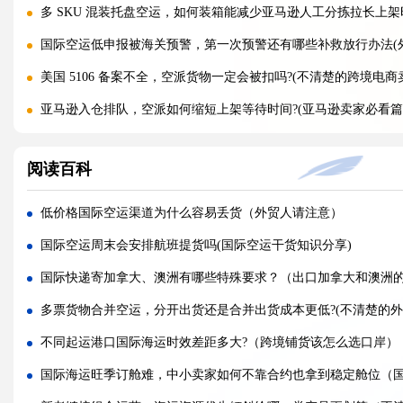
多 SKU 混装托盘空运，如何装箱能减少亚马逊人工分拣拉长上架
国际空运低申报被海关预警，第一次预警还有哪些补救放行办法(
美国 5106 备案不全，空派货物一定会被扣吗?(不清楚的跨境电商
亚马逊入仓排队，空派如何缩短上架等待时间?(亚马逊卖家必看篇
跨境电商 FBA 空运，自主 VAT 清关和集体包税清关分别适配
阅读百科
凌晨落地的红眼航班空运，末端机场分拣会额外拉长多久派送时效?
国际空运附加费有哪些（燃油、安检、操作费一览）
低价格国际空运渠道为什么容易丢货（外贸人请注意）
国际空运运价经常波动（影响空运价格的核心因素）
国际空运周末会安排航班提货吗(国际空运干货知识分享)
深圳盐田、蛇口、南沙港口海运出货，码头操作流程有何差异?(国
国际快递寄加拿大、澳洲有哪些特殊要求？（出口加拿大和澳洲
超长超宽货物走海运，提前需要向船公司申请哪些特殊许可?(不清
多票货物合并空运，分开出货还是合并出货成本更低?(不清楚的外
受潮货物海运集装箱如何防潮，哪些防潮方案性价比最高?(国际海
不同起运港口国际海运时效差距多大?（跨境铺货该怎么选口岸）
海运货物查验后，多久可以完成放行，货代可以加速处理吗?(国际
国际海运旺季订舱难，中小卖家如何不靠合约也拿到稳定舱位（
东南亚近洋海运直航与中转船怎么选，中转货存在哪些潜在风险?(