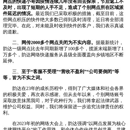
网点的快递小哥因疫情连续几年没有回去探亲，节后返工不
及时，出现了短期的人手不足，造成了个别网点所在区域派
件延迟的情况。
最近我们已采取积极的措施，截至目前，这
些网点积压的快件绝大多数已得到及时清理，近日将全部清
理完毕。在此，对未能及时收到快件的客户，我们表示真诚
的道歉。
二、
网传2000多个网点关闭为不实内容。
据最新统计，
韵达一级网点比去年同期新增了100多个，揽派末端新增了1
万多个，韵达网络快递服务从县级全面覆盖向乡镇地区不断
延伸。
三、
至于“客服不受理”“营收不盈利”“公司要倒闭”等
等，皆为不实之词。
韵达在23年的成长历程中，得到了广大媒体和社会各界
的积极关爱，再次表示感谢。但从去年以来，个别网络账号
采取故意抹黑我司，对于此种行为，我们将拿起法律武器，
维护公司权益。同时，我们将保留进一步追究法律责任的权
利。
在2023年初的网络大会上，韵达强调“以网点发展为核心
共建网络平台”的工作思路，和全体合作伙伴共创共赢，共建