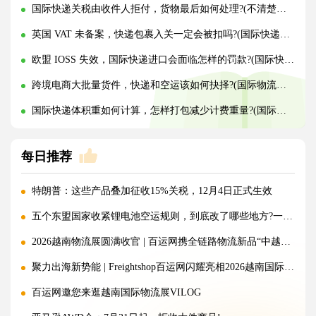
国际快递关税由收件人拒付，货物最后如何处理?(不清楚的外贸人看过来)
英国 VAT 未备案，快递包裹入关一定会被扣吗?(国际快递干货知识分享)
欧盟 IOSS 失效，国际快递进口会面临怎样的罚款?(国际快递干货知识分享)
跨境电商大批量货件，快递和空运该如何抉择?(国际物流干货知识分享)
国际快递体积重如何计算，怎样打包减少计费重量?(国际快递干货知识分享)
每日推荐
特朗普：这些产品叠加征收15%关税，12月4日正式生效
五个东盟国家收紧锂电池空运规则，到底改了哪些地方?一文讲清!
2026越南物流展圆满收官 | 百运网携全链路物流新品“中越美专线”强势出圈！
聚力出海新势能 | Freightshop百运网闪耀亮相2026越南国际物流展
百运网邀您来逛越南国际物流展VILOG