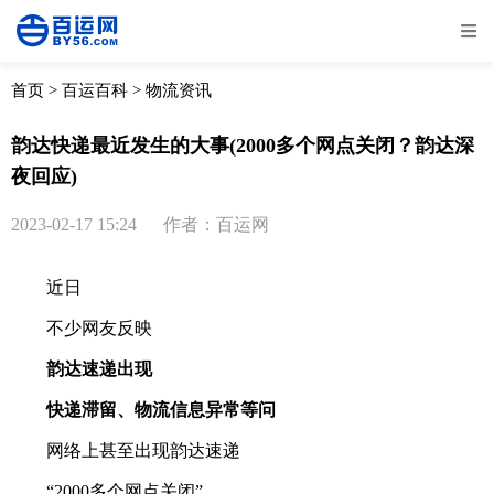
全部
物流资讯
电商资讯
物流百科
首页
>
百运百科
>
物流资讯
外贸百科
外贸经验
邮寄经验
重要公告
韵达快递最近发生的大事(2000多个网点关闭？韵达深
夜回应)
取消
确定
2023-02-17 15:24
作者：百运网
近日
不少网友反映
韵达速递出现
快递滞留、物流信息异常等问
网络上甚至出现韵达速递
“2000多个网点关闭”