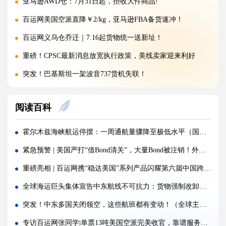
亚马逊AWD仓：7月31日起，拒收大件商品!
百运网美国空派直降￥2/kg，亚马逊FBA备货速冲！
百运网义乌仓乔迁｜7.16起货物统一送新址！
重磅！CPSC最新消息放宽执行政策，美线卖家迎来利好
突发！巴基斯坦一架波音737货机失联！
警惕！违规罚10万美金/箱，出货前必看！
阅读百科
海运价格九连涨，外贸企业称一周一涨扛不住!
警报!美国海关连发四道“封杀令”，你的货还能顺利进美国吗?
霍尔木兹海峡航运停摆：一周通航量骤降至极低水平（国际海运新闻资讯）
百运网邀您来上海双年展逛展领钱啦！
紧急预警 | 美国严打“借Bond清关”，大量Bond被注销！外贸人保命指南速存
百运网端午假期不打烊，各仓收发货安排速看！
重磅亮相 | 百运网携“稳达美国”系列产品闪耀第六届中国跨境电商交易会，新客免单福利来袭！
高光时刻 | 百运网携“稳达美国”系列产品闪耀亮相2026赛狐ERP跨境AI增长峰会
全球海运巨头集体宣告中东航线不可抗力：货物强制改卸，费用与风险全由货主承担
疯涨!海运巨头集体抬价，欧线一舱难求!外贸人如何破局？
突发！中东多国关闭领空，这些航班都有变动！（全球主要航班调整一览）
蓄势扩容，焕新启航 | 百运网32000㎡全新标准化仓库正式启用！
专访百运网张同学|单票13吨美国空派完美收官，靠谱服务铸就客户信任