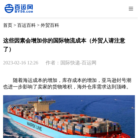
全部
物流资讯
电商资讯
物流百科
首页
>
百运百科
>
外贸百科
外贸百科
外贸经验
邮寄经验
重要公告
这些因素会增加你的国际物流成本（外贸人请注意
了）
取消
确定
2023-02-16 12:26
作者：国际快递-百运网
随着
海运
成本的增加，库存成本的增加，亚马逊封号潮
也进一步影响了卖家的货物堆积，海外仓库需求达到顶峰。