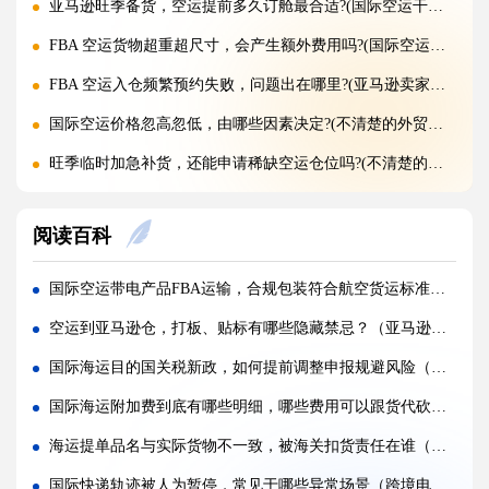
亚马逊旺季备货，空运提前多久订舱最合适?(国际空运干货知识分享)
FBA 空运货物超重超尺寸，会产生额外费用吗?(国际空运干货知识分享)
FBA 空运入仓频繁预约失败，问题出在哪里?(亚马逊卖家请注意)
国际空运价格忽高忽低，由哪些因素决定?(不清楚的外贸人看过来)
旺季临时加急补货，还能申请稀缺空运仓位吗?(不清楚的外贸人看过来)
黑五圣诞空运爆仓，提前多久锁舱可避开港口长时间排队?(不清楚的跨境卖家看过来)
阅读百科
实木托盘无 IPPC 标识，空运落地除销毁外有哪些整改方式(国际空运干货知识分享)
空运到仓长期不上架，如何区分物流延误与亚马逊仓内拥堵?(国际空运干货知识分享)
国际空运带电产品FBA运输，合规包装符合航空货运标准（亚马逊卖家发货请注意）
美仓热门地址，空派派送经常拒收该怎么处理（不清楚的跨境卖家看过来）
空运到亚马逊仓，打板、贴标有哪些隐藏禁忌？（亚马逊卖家注意：贴错一个码，整批都白跑）
海关认定货值偏高征税，有合规申诉减免税费的办法吗（国际快递干货知识分享）
国际海运目的国关税新政，如何提前调整申报规避风险（国际海运干货知识分享）
国际快递包装做错直接破损（跨境发货包装指南）
国际海运附加费到底有哪些明细，哪些费用可以跟货代砍掉（跨境电商卖家请注意）
国际快递虚报货值有什么后果（海关处罚细则科普）
海运提单品名与实际货物不一致，被海关扣货责任在谁（不清楚的跨境电商卖家请注意）
旺季国际空运仓位紧张，如何提前锁定舱位与运价（不清楚的外贸人看过来）
国际快递轨迹被人为暂停，常见于哪些异常场景（跨境电商卖家请注意）