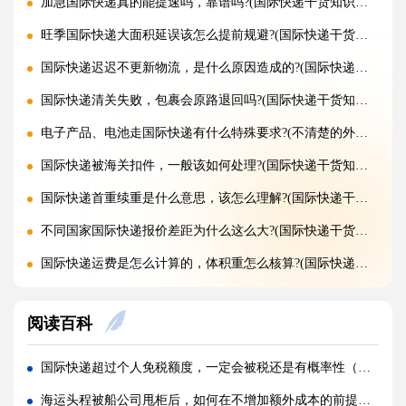
加急国际快递真的能提速吗，靠谱吗?(国际快递干货知识分享)
旺季国际快递大面积延误该怎么提前规避?(国际快递干货知识分享)
国际快递迟迟不更新物流，是什么原因造成的?(国际快递干货知识分享)
国际快递清关失败，包裹会原路退回吗?(国际快递干货知识分享)
电子产品、电池走国际快递有什么特殊要求?(不清楚的外贸人看过来)
国际快递被海关扣件，一般该如何处理?(国际快递干货知识分享)
国际快递首重续重是什么意思，该怎么理解?(国际快递干货知识分享)
不同国家国际快递报价差距为什么这么大?(国际快递干货知识分享)
国际快递运费是怎么计算的，体积重怎么核算?(国际快递干货知识分享)
国际快递可以寄哪些国家，偏远地区能派送吗（国际快递干货知识分享）
阅读百科
什么是国际快递，和国际物流有什么区别（国际快递干货知识分享）
亚马逊 FBA 空运头程，选空派还是纯空运更合适?(国际空运干货知识分享)
国际快递超过个人免税额度，一定会被税还是有概率性（国际快递干货知识分享）
实木包装走国际空运，一定要做熏蒸吗?(国际空运干货知识分享)
海运头程被船公司甩柜后，如何在不增加额外成本的前提下快速改配（国际海运干货知识分享）