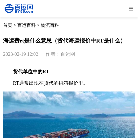
全部
物流资讯
电商资讯
物流百科
首页
>
百运百科
>
物流百科
外贸百科
外贸经验
邮寄经验
重要公告
海运费rt是什么意思（货代海运报价中RT是什么）
取消
确定
2023-02-19 12:02
作者：百运网
货代
单位中的RT
RT通常出现在货代的拼箱报价里。