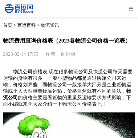
全部
物流资讯
电商资讯
物流百科
首页
>
百运百科
>
物流资讯
外贸百科
外贸经验
邮寄经验
重要公告
物流费用查询价格表（2023各物流公司价格一览表）
取消
确定
2023-02-14 17:55
作者：百运网
物流公司价格表,现在很多物流公司及快递公司每天需要
运输的货物有很多，一般小型物品都是通过快递公司来运
输，价格划算些；而物流公司一般接单大部分是企业货物运
输或个人大型重量物品运输，价格自然就有不同的算法，
物
流公司
的价格主要是看货物的重量及运输要求方式影响，下
面小编就来为大家介绍一下物流公司价格表吧！