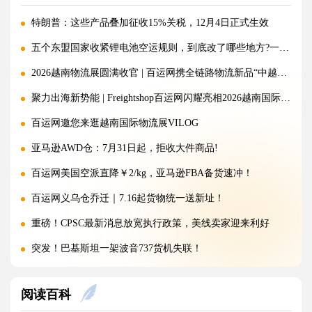
特朗普：这些产品叠加征收15%关税，12月4日正式生效
五个东盟国家收紧锂电池空运规则，到底改了哪些地方?一文讲清!
2026越南物流展圆满收官 | 百运网携全链路物流新品“中越美专线”强势出圈！
聚力出海新势能 | Freightshop百运网闪耀亮相2026越南国际物流展
百运网邀您来逛越南国际物流展VILOG
亚马逊AWD仓：7月31日起，拒收大件商品!
百运网美国空派直降￥2/kg，亚马逊FBA备货速冲！
百运网义乌仓乔迁｜7.16起货物统一送新址！
重磅！CPSC最新消息放宽执行政策，美线卖家迎来利好
突发！巴基斯坦一架波音737货机失联！
警惕！违规罚10万美金/箱，出货前必看！
阅读百科
海运价格九连涨，外贸企业称一周一涨扛不住!