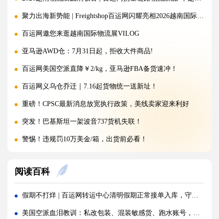
聚力出海新势能 | Freightshop百运网闪耀亮相2026越南国际物流展
百运网邀您来逛越南国际物流展VILOG
亚马逊AWD仓：7月31日起，拒收大件商品!
百运网美国空派直降￥2/kg，亚马逊FBA备货速冲！
百运网义乌仓乔迁｜7.16起货物统一送新址！
重磅！CPSC最新消息放宽执行政策，美线卖家迎来利好
突发！巴基斯坦一架波音737货机失联！
警惕！违规罚10万美金/箱，出货前必看！
海运价格九连涨，外贸企业称一周一涨扛不住!
阅读百科
警报!美国海关连发四道“封杀令”，你的货还能顺利进美国吗?
百运网邀您来上海双年展逛展领钱啦！
假期不打烊 | 百运网转运中心清明假期正常接单入库，守护每一份跨境托付!
百运网端午假期不打烊，各仓收发货安排速看！
美国空派血泪教训：私改包装、混装敏感货、跑水账号，千万别碰！