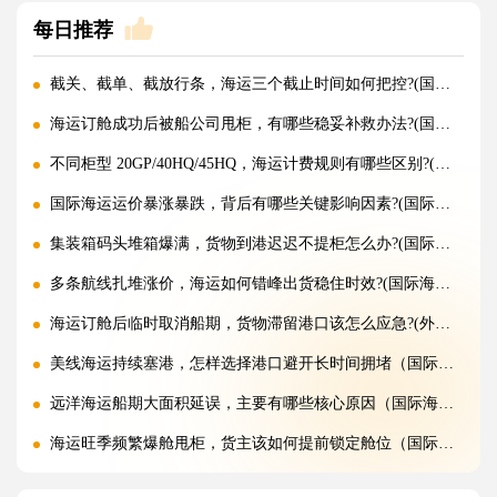
每日推荐
截关、截单、截放行条，海运三个截止时间如何把控?(国际海运干货知识分享)
海运订舱成功后被船公司甩柜，有哪些稳妥补救办法?(国际海运干货知识分享)
不同柜型 20GP/40HQ/45HQ，海运计费规则有哪些区别?(国际海运干货知识分享)
国际海运运价暴涨暴跌，背后有哪些关键影响因素?(国际海运干货知识分享)
集装箱码头堆箱爆满，货物到港迟迟不提柜怎么办?(国际海运干货知识分享)
多条航线扎堆涨价，海运如何错峰出货稳住时效?(国际海运干货知识分享)
海运订舱后临时取消船期，货物滞留港口该怎么应急?(外贸人请注意)
美线海运持续塞港，怎样选择港口避开长时间拥堵（国际海运干货知识分享）
远洋海运船期大面积延误，主要有哪些核心原因（国际海运干货知识分享）
海运旺季频繁爆舱甩柜，货主该如何提前锁定舱位（国际海运干货知识分享）
海关估价高于申报货值，快递货物该如何申诉?(国际快递干货知识分享)