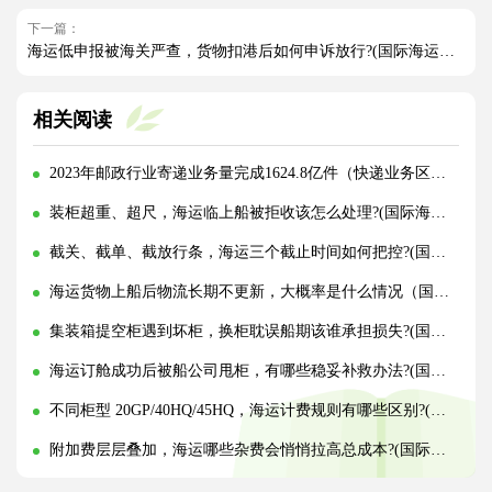
下一篇：
海运低申报被海关严查，货物扣港后如何申诉放行?(国际海运干货知识分享)
相关阅读
2023年邮政行业寄递业务量完成1624.8亿件（快递业务区域均衡趋势强化）
装柜超重、超尺，海运临上船被拒收该怎么处理?(国际海运干货知识分享)
截关、截单、截放行条，海运三个截止时间如何把控?(国际海运干货知识分享)
海运货物上船后物流长期不更新，大概率是什么情况（国际海运干货知识分享）
集装箱提空柜遇到坏柜，换柜耽误船期该谁承担损失?(国际海运干货知识分享)
海运订舱成功后被船公司甩柜，有哪些稳妥补救办法?(国际海运干货知识分享)
不同柜型 20GP/40HQ/45HQ，海运计费规则有哪些区别?(国际海运干货知识分享)
附加费层层叠加，海运哪些杂费会悄悄拉高总成本?(国际海运干货知识分享)