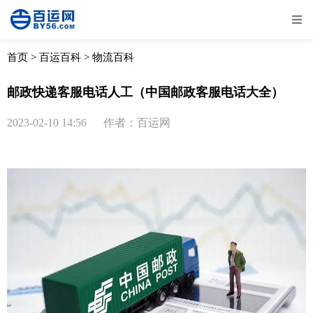
全部
物流资讯
电商资讯
物流百科
首页
>
百运百科
>
物流百科
外贸百科
外贸经验
邮寄经验
重要公告
邮政快递客服电话人工（中国邮政客服电话大全）
取消
确定
2023-02-10 14:56
作者：百运网