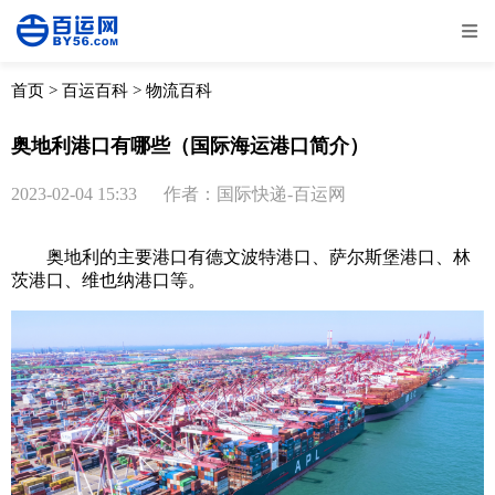
全部
物流资讯
电商资讯
物流百科
首页
>
百运百科
>
物流百科
外贸百科
外贸经验
邮寄经验
重要公告
奥地利港口有哪些（国际海运港口简介）
取消
确定
2023-02-04 15:33
作者：国际快递-百运网
奥地利的主要港口有德文波特港口、萨尔斯堡港口、林
茨港口、维也纳港口等。