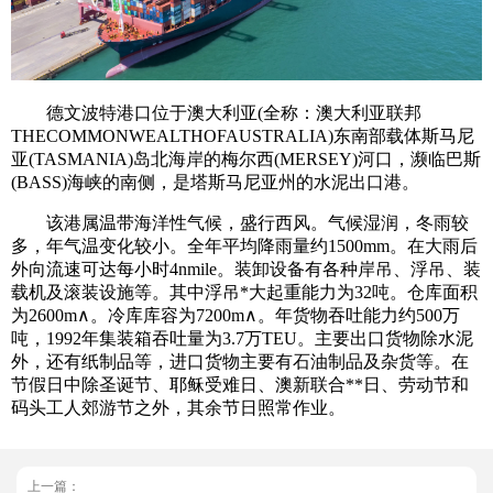
德文波特港口位于澳大利亚(全称：澳大利亚联邦
THECOMMONWEALTHOFAUSTRALIA)东南部载体斯马尼
亚(TASMANIA)岛北海岸的梅尔西(MERSEY)河口，濒临巴斯
(BASS)海峡的南侧，是塔斯马尼亚州的水泥出口港。
该港属温带海洋性气候，盛行西风。气候湿润，冬雨较
多，年气温变化较小。全年平均降雨量约1500mm。在大雨后
外向流速可达每小时4nmile。装卸设备有各种岸吊、浮吊、装
载机及滚装设施等。其中浮吊*大起重能力为32吨。仓库面积
为2600m∧。冷库库容为7200m∧。年货物吞吐能力约500万
吨，1992年集装箱吞吐量为3.7万TEU。主要出口货物除水泥
外，还有纸制品等，进口货物主要有石油制品及杂货等。在
节假日中除圣诞节、耶稣受难日、澳新联合**日、劳动节和
码头工人郊游节之外，其余节日照常作业。
上一篇：