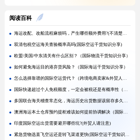
空运货物派送失败，包裹会被如何处置?（不清楚的外贸人看过来）
阅读百科
加急国际空运真的能提速，靠谱吗?(国际空运干货知识分享)
FBA 空运出现丢件破损，理赔流程怎么走（国际空运干货知识分享）
海运改配、改船流程麻烦吗，产生哪些额外费用?(不清楚的外贸人看过来)
FBA 空运头程该怎么挑选靠谱物流货代（国际空运干货知识分享）
双清包税空运海关查验概率高吗(国际空运干货知识分享)
FBA 空运货物超重超尺寸会产生哪些附加费?(不清楚的亚马逊卖家看过来)
欧盟/美国/中东清关有什么区别？（国际物流干货知识分享）
亚马逊 FBA 空运，空派和纯空运该怎么选择?(不清楚的亚马逊卖家看过来)
如何避免海运目的港弃货风险？（国际海运干货知识分享）
空运货物被海关布控，如何快速提交材料申诉（国际空运干货知识分享）
怎么选择靠谱的国际空运货代？（跨境电商卖家&外贸人必看篇）
实木包装走国际空运必须做熏蒸热处理吗（国际空运干货知识分享）
国际快递超过个人免税额度，一定会被税还是有概率性（国际快递干货知识分享）
国际空运低申报被海关查到，罚款比例是多少?(国际空运干货知识分享)
多国联合海关稽查常态化，海运历史出货数据该留存多久（国际海运干货知识分享）
国际空运的运单有什么作用，包含哪些关键信息（国际空运干货知识分享）
澳洲海运本土仓库预约提柜难该如何提前协调解决（国际海运干货知识分享）
印度国际空运出货需要避开哪些坑?(外贸人请注意)
紧急货物选直飞空运还是转飞渠道更快(国际空运干货知识分享)