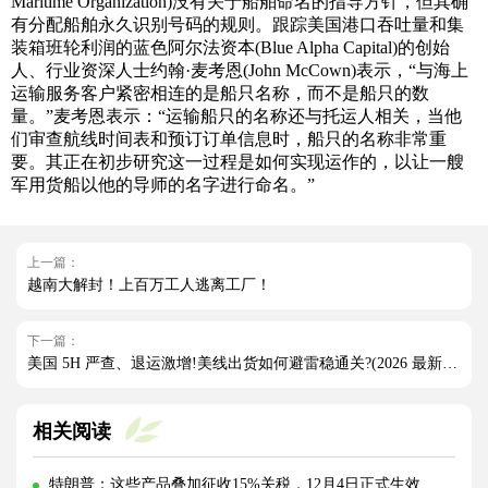
Maritime Organization)没有关于船舶命名的指导方针，但其确
有分配船舶永久识别号码的规则。跟踪美国港口吞吐量和集
装箱班轮利润的蓝色阿尔法资本(Blue Alpha Capital)的创始
人、行业资深人士约翰·麦考恩(John McCown)表示，“与海上
运输服务客户紧密相连的是船只名称，而不是船只的数
量。”麦考恩表示：“运输船只的名称还与托运人相关，当他
们审查航线时间表和预订订单信息时，船只的名称非常重
要。其正在初步研究这一过程是如何实现运作的，以让一艘
军用货船以他的导师的名字进行命名。”
上一篇：
越南大解封！上百万工人逃离工厂！
下一篇：
美国 5H 严查、退运激增!美线出货如何避雷稳通关?(2026 最新实操指南)
相关阅读
特朗普：这些产品叠加征收15%关税，12月4日正式生效