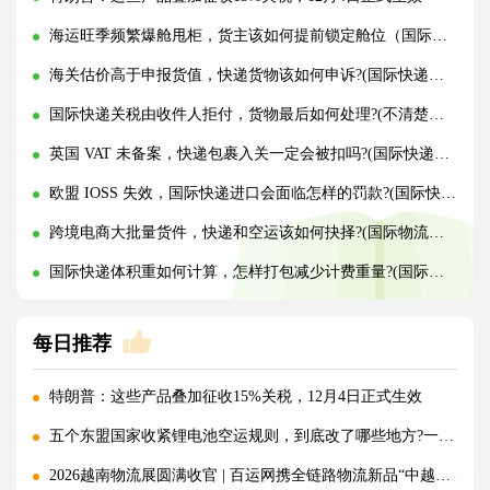
海运旺季频繁爆舱甩柜，货主该如何提前锁定舱位（国际海运干货知识分享）
海关估价高于申报货值，快递货物该如何申诉?(国际快递干货知识分享)
国际快递关税由收件人拒付，货物最后如何处理?(不清楚的外贸人看过来)
英国 VAT 未备案，快递包裹入关一定会被扣吗?(国际快递干货知识分享)
欧盟 IOSS 失效，国际快递进口会面临怎样的罚款?(国际快递干货知识分享)
跨境电商大批量货件，快递和空运该如何抉择?(国际物流干货知识分享)
国际快递体积重如何计算，怎样打包减少计费重量?(国际快递干货知识分享)
每日推荐
特朗普：这些产品叠加征收15%关税，12月4日正式生效
五个东盟国家收紧锂电池空运规则，到底改了哪些地方?一文讲清!
2026越南物流展圆满收官 | 百运网携全链路物流新品“中越美专线”强势出圈！