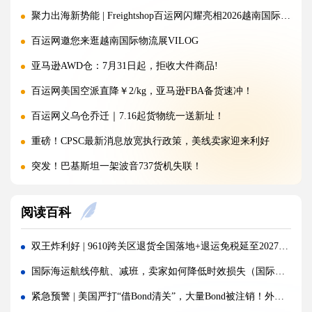
聚力出海新势能 | Freightshop百运网闪耀亮相2026越南国际物流展
百运网邀您来逛越南国际物流展VILOG
亚马逊AWD仓：7月31日起，拒收大件商品!
百运网美国空派直降￥2/kg，亚马逊FBA备货速冲！
百运网义乌仓乔迁｜7.16起货物统一送新址！
重磅！CPSC最新消息放宽执行政策，美线卖家迎来利好
突发！巴基斯坦一架波音737货机失联！
警惕！违规罚10万美金/箱，出货前必看！
阅读百科
海运价格九连涨，外贸企业称一周一涨扛不住!
警报!美国海关连发四道“封杀令”，你的货还能顺利进美国吗?
双王炸利好 | 9610跨关区退货全国落地+退运免税延至2027，真金白银减负
百运网邀您来上海双年展逛展领钱啦！
国际海运航线停航、减班，卖家如何降低时效损失（国际海运干货知识分享）
百运网端午假期不打烊，各仓收发货安排速看！
紧急预警 | 美国严打“借Bond清关”，大量Bond被注销！外贸人保命指南速存