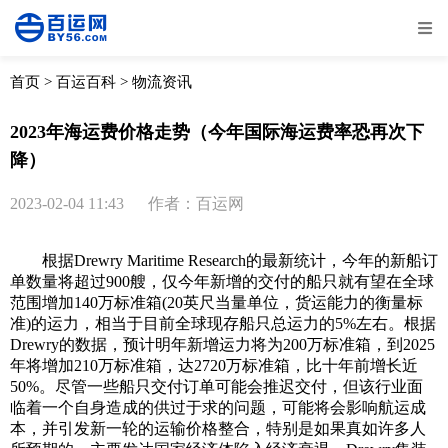
全部
物流资讯
电商资讯
物流百科
首页
>
百运百科
>
物流资讯
外贸百科
外贸经验
邮寄经验
重要公告
2023年海运费价格走势（今年国际海运费率恐再次下
降）
取消
确定
2023-02-04 11:43
作者：百运网
根据Drewry Maritime Research的最新统计，今年的新船订
单数量将超过900艘，仅今年新增的交付的船只就有望在全球
范围增加140万标准箱(20英尺当量单位，货运能力的衡量标
准)的运力，相当于目前全球现存船只总运力的5%左右。根据
Drewry的数据，预计明年新增运力将为200万标准箱，到2025
年将增加210万标准箱，达2720万标准箱，比十年前增长近
50%。尽管一些船只交付订单可能会推迟交付，但该行业面
临着一个自身造成的供过于求的问题，可能将会影响航运成
本，并引发新一轮的运输价格整合，特别是如果真如许多人