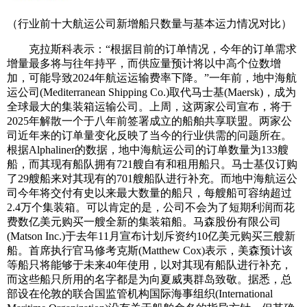
（行业前十大航运公司新增船只数量与基本运力情况对比）
克拉斯科表示：“根据目前的订单情况，今年的订单需求
增量最多将与往年持平，而供应量预计将以中高个位数增
加，可能导致2024年航运运输费率下降。”一年前，地中海航
运公司(Mediterranean Shipping Co.)取代马士基(Maersk)，成为
全球最大的集装箱运输公司。上周，这两家公司宣布，将于
2025年解散一个于八年前签署成立的船舶共享联盟。两家公
司近年来的订单量变化反映了当今的行业供需的问题所在。
根据Alphaliner的数据，地中海航运公司的订单数量为133艘
船，而其现有船队拥有721艘自有和租用船只。马士基仅订购
了29艘船来对其现有的701艘船队进行补充。而地中海航运公
司今年将交付有史以来最大数量的船只，每艘船可容纳超过
2.4万个集装箱。可以肯定的是，公司不会为了短期利润而花
费数亿美元购买一艘全新的集装箱船。马森股份有限公司
(Matson Inc.)于去年11月宣布计划斥资约10亿美元购买三艘新
船。首席执行官马修考克斯(Matthew Cox)表示，美森预计该
等船只将能够于未来40年使用，以对其现有船队进行补充，
而这些船只所用的名字都是为向夏威夷群岛致敬。据悉，总
部设在伦敦的联合国监管机构国际海事组织(International