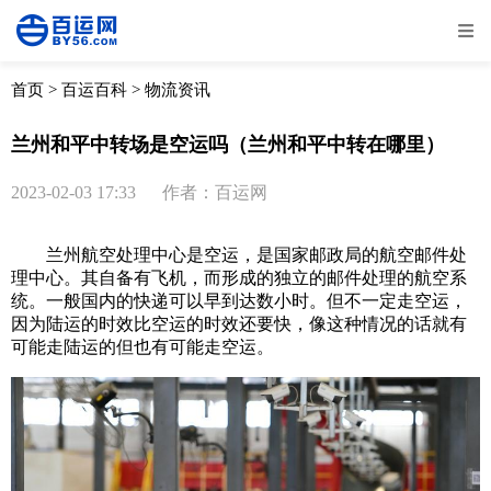
全部
物流资讯
电商资讯
物流百科
首页
>
百运百科
>
物流资讯
外贸百科
外贸经验
邮寄经验
重要公告
兰州和平中转场是空运吗（兰州和平中转在哪里）
取消
确定
2023-02-03 17:33
作者：百运网
兰州航空处理中心是空运，是国家邮政局的航空邮件处
理中心。其自备有飞机，而形成的独立的邮件处理的航空系
统。一般国内的快递可以早到达数小时。但不一定走空运，
因为陆运的时效比空运的时效还要快，像这种情况的话就有
可能走陆运的但也有可能走空运。