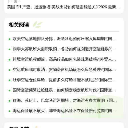
下一篇：
美国 5H 严查、退运激增!美线出货如何避雷稳通关?(2026 最新实操指南)
相关阅读
欧美空运落地排队分拣，派送延迟如何压缩入库周期?(国际空运干货知识分享)
雨季大雾航班大面积取消，备货如何规划避开空运延误?(国际空运干货知识分享)
跨境空运航程颠簸，高易碎品如何包装规避破损?(外贸人必看篇)
空运航班临时取消，货物滞留机场该怎么应急处理?(国际空运干货知识分享)
旺季空运仓位爆舱，提前多久订舱才能不被甩货?(国际空运干货知识分享)
国际空运频繁拉舱延误，如何锁定稳定航班时效?(国际空运干货知识分享)
红海、苏伊士、巴拿马运河拥堵，对海运有多大影响（国际海运干货知识分享）
海运保险该不该买，哪些海运风险不在保险赔付范围?(国际海运干货知识分享)