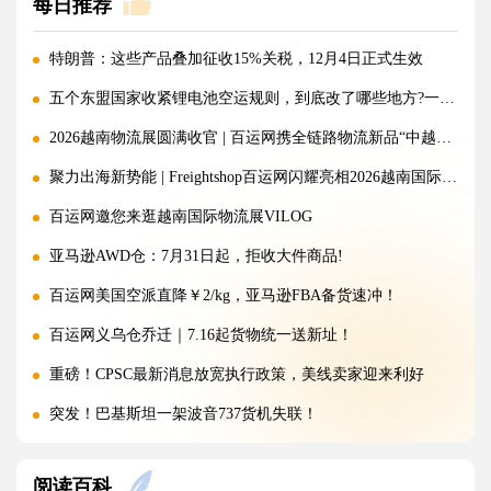
每日推荐
特朗普：这些产品叠加征收15%关税，12月4日正式生效
五个东盟国家收紧锂电池空运规则，到底改了哪些地方?一文讲清!
2026越南物流展圆满收官 | 百运网携全链路物流新品“中越美专线”强势出圈！
聚力出海新势能 | Freightshop百运网闪耀亮相2026越南国际物流展
百运网邀您来逛越南国际物流展VILOG
亚马逊AWD仓：7月31日起，拒收大件商品!
百运网美国空派直降￥2/kg，亚马逊FBA备货速冲！
百运网义乌仓乔迁｜7.16起货物统一送新址！
重磅！CPSC最新消息放宽执行政策，美线卖家迎来利好
突发！巴基斯坦一架波音737货机失联！
警惕！违规罚10万美金/箱，出货前必看！
阅读百科