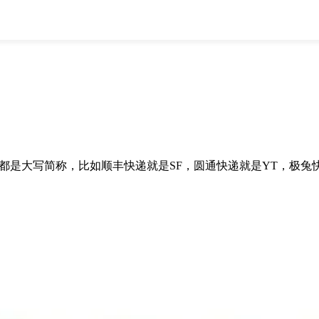
全部
物流资讯
电商资讯
物流百科
外贸百科
外贸经验
邮寄经验
重要公告
取消
确定
都是大写简称，比如顺丰快递就是SF，圆通快递就是YT，极兔快