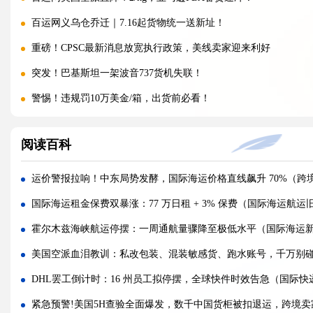
百运网义乌仓乔迁｜7.16起货物统一送新址！
重磅！CPSC最新消息放宽执行政策，美线卖家迎来利好
突发！巴基斯坦一架波音737货机失联！
警惕！违规罚10万美金/箱，出货前必看！
海运价格九连涨，外贸企业称一周一涨扛不住!
阅读百科
警报!美国海关连发四道“封杀令”，你的货还能顺利进美国吗?
百运网邀您来上海双年展逛展领钱啦！
运价警报拉响！中东局势发酵，国际海运价格直线飙升 70%（跨
百运网端午假期不打烊，各仓收发货安排速看！
国际海运租金保费双暴涨：77 万日租 + 3% 保费（国际海运航
高光时刻 | 百运网携“稳达美国”系列产品闪耀亮相2026赛狐ERP
霍尔木兹海峡航运停摆：一周通航量骤降至极低水平（国际海运
疯涨!海运巨头集体抬价，欧线一舱难求!外贸人如何破局？
美国空派血泪教训：私改包装、混装敏感货、跑水账号，千万别
蓄势扩容，焕新启航 | 百运网32000㎡全新标准化仓库正式启用！
DHL罢工倒计时：16 州员工拟停摆，全球快件时效告急（国际快
假期不打烊 | 百运网运作中心五一假期照常接单入库，守护每一
紧急预警!美国5H查验全面爆发，数千中国货柜被扣退运，跨境