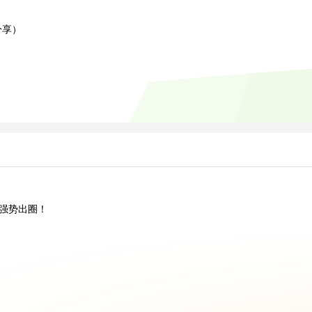
）
分享）
”强势出圈！