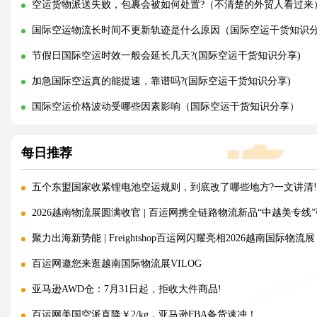
空运货物派送失败，包裹会被如何处置?（不清楚的外贸人看过来
国际空运物流长时间不更新轨迹是什么原因（国际空运干货知识
节假日国际空运时效一般会延长几天?(国际空运干货知识分享)
加急国际空运真的能提速，靠谱吗?(国际空运干货知识分享)
国际空运价格波动受哪些因素影响（国际空运干货知识分享）
每日推荐
五个东盟国家收紧锂电池空运规则，到底改了哪些地方?一文讲清!
2026越南物流展圆满收官 | 百运网携全链路物流新品“中越美专线
聚力出海新势能 | Freightshop百运网闪耀亮相2026越南国际物流展
百运网邀您来逛越南国际物流展VILOG
亚马逊AWD仓：7月31日起，拒收大件商品!
百运网美国空派直降￥2/kg，亚马逊FBA备货速冲！