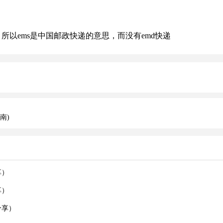
以ems是中国邮政快递的意思，而没有emd快递
南)
享）
享）
分享）